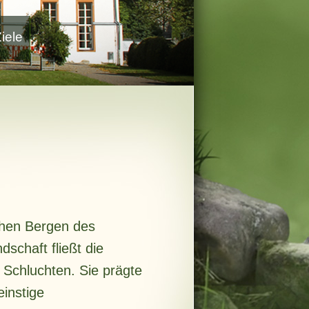
iele
chen Bergen des
schaft fließt die
 Schluchten. Sie prägte
instige